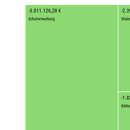
-3.011.126,28 €
-2.3
Schulverwaltung
Stabs
-1.8
Bildu