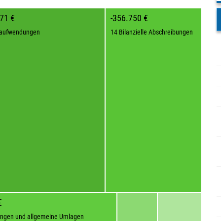
71 €
-356.750 €
laufwendungen
14 Bilanzielle Abschreibungen
€
ngen und allgemeine Umlagen