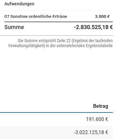
Aufwendungen
07 Sonstige ordentliche Erträge
3.000 €
Summe
-2.830.525,18 €
05 Privatrechtliche
2.500 €
Leistungsentgelte
Die Summe entspricht Zeile 22 (Ergebnis der laufenden
Verwaltungstätigkeit) in der untenstehenden Ergebnistabelle
Betrag
191.600 €
-3.022.125,18 €