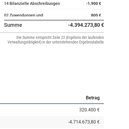
14 Bilanzielle Abschreibungen
-1.900 €
02 Zuwendungen und
800 €
allgemeine Umlagen
Summe
-4.394.273,80 €
05 Privatrechtliche
100 €
Die Summe entspricht Zeile 22 (Ergebnis der laufenden
Leistungsentgelte
Verwaltungstätigkeit) in der untenstehenden Ergebnistabelle
Betrag
320.400 €
-4.714.673,80 €