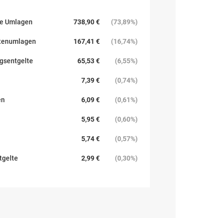
ne Umlagen
738,90 €
(
73,89%
)
stenumlagen
167,41 €
(
16,74%
)
ngsentgelte
65,53 €
(
6,55%
)
7,39 €
(
0,74%
)
en
6,09 €
(
0,61%
)
5,95 €
(
0,60%
)
5,74 €
(
0,57%
)
tgelte
2,99 €
(
0,30%
)