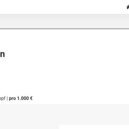
en
opf
pro 1.000 €